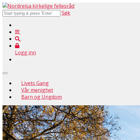
Søk
Logg inn
Livets Gang
Vår menighet
Barn og Ungdom